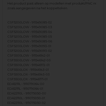
Het product past alleen op modellen met produkt/PNC nr.
zoals aangegeven na het koppelteken.
CSF5200LOW - 911549085-02
CSF5200LOW - 911549085-03
CSF5200LOW - 911549085-04
CSF5200LOW - 911549085-05
CSF5200LOW - 911549085-06
CSF5200LOW - 911549093-01
CSF5200LOW - 911549093-02
CSF5500LOW - 911546142-01
CSF5500LOW - 911546142-03
CSF5500LOW - 911546172-01
CSF5500LOX - 911546143-01
CSF5500LOX - 911546143-03
CSF5500LOX - 911546171-01
EDA12111L - 911079064-00
EDA12111L - 911079064-01
EDA22110L - 911075050-00
EDA22110L - 911075050-01
EDA22110L - 911075050-02