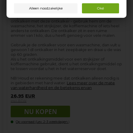
Professionele universele ontkalker (1 kg)
De professionele ontkalker is een van onze bestsellers in
de professionele serie. Er is bijna niets dat u niet kunt
ontkalken met deze ontkalker - gebruik hem om de
wasmachine, het strijkijzer, de koffiemachine of iets heel
anders te ontkalken. De ontkalker zit in een ruime
emmer van 1 kilo, dus u heeft genoeg voor vele malen.
Gebruik je de ontkalker voor een wasmachine, dan vult u
gewoon 1 dl ontkalker in het zeepbakje en draai u de was
op 60 graden.
Als u het ontkalkingsmiddel voor een strijkijzer of
koffiemachine gebruikt, dient u het ontkalkingsmiddel op
te lossen voordat u het in het waterreservoir doet.
NB! Houd er rekening mee dat ontkalken alleen nodig is
in gebieden met hard water.
Lees meer over de mate
van waterhardheid en de betekenis ervan
26,95
EUR
incl. BTW
Op voorraad (
Lev. 2-3 weekdagen.
).