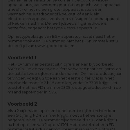
De manier om erachter te komen hoe oud uw Pitsos-
apparatuur is, kan worden gebruikt ongeacht welk apparaat
u heeft - of het nu een groter apparaat is zoals een
wasmachine, wasdroger of koelkast, of een klein
elektronisch apparaat zoals een stofzuiger, scheerapparaat
of keukenmachine. De leeftijdsbepalingsmethode is
hetzelfde, ongeacht het type Pitsos-apparatuur
Op het typeplaatje van BSH apparatuur staat naast het e-
nummer ook een FD-nummer. Met het FD-nummer kunt u
de leeftijd van uw witgoed bepalen.
Voorbeeld 1
Het FD-nummer bestaat uit 4 cijfers en kan bijvoorbeeld
5309 zijn. De eerste twee cijfers verwijzen naar het jaartal en
de laatste twee cijfers naar de maand. Om het productiejaar
te vinden, voegt u 2 toe aan het eerste cijfer. Dat is in het
voorbeeld moet je 2 bij 5 optellen, zodat je 7309 krijgt. Het
toestel met het FD nummer 5309 is dus geproduceerd in de
maand september in 1973.
Voorbeeld 2
Als u 2 cijfers zou optellen bij het eerste cijfer, en hierdoor
een 5-cijferig FD-nummer krijgt, moet u het eerste cijfer
negeren. Is het FD-nummer bijvoorbeeld 9301, dan krijgt u
na het optellen van 2 cijfers 11301. Het toestel met een FD-
nummer: 9301 is dus geproduceerd in januari 2013 of 2023.