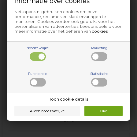
Informatie over cookies
Hotpoint-Ariston
Nettoparts.nl gebruiken cookies om onze
performance, reclames en klant ervaringen te
monitoren. Cookies worden ook gebruikt voor het
personaliseren van advertenties. Lees ons beleid voor
meer informatie over het beheren van
cookies
.
Husqvarna
Noodzakelijke
Marketing
Husqvarna-Electrolux
Functionele
Statistische
Indesit
Junker
Toon cookie details
Neff