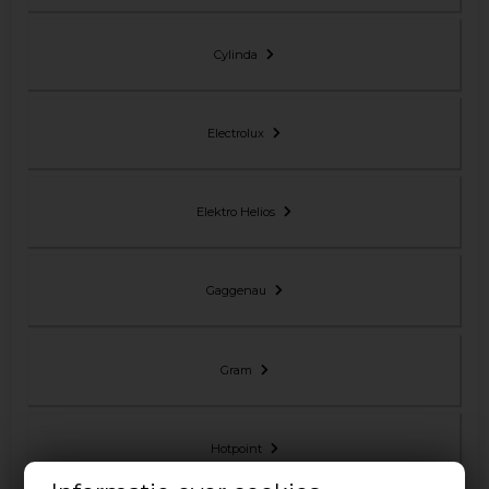
Cylinda
Electrolux
Elektro Helios
Gaggenau
Gram
Hotpoint