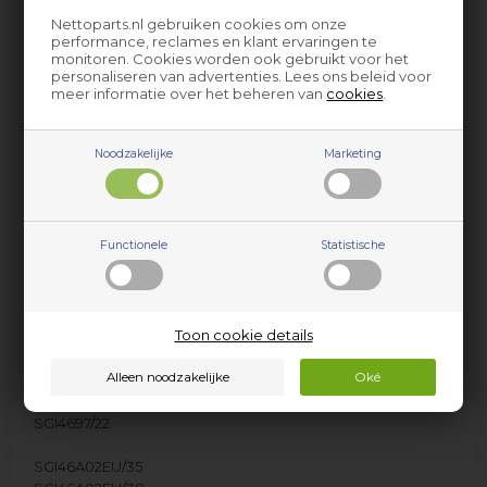
SGI4666/17
Nettoparts.nl gebruiken cookies om onze
SGI4666EU/17
performance, reclames en klant ervaringen te
SGI4666EU/26
monitoren. Cookies worden ook gebruikt voor het
SGI4666EU/29
personaliseren van advertenties. Lees ons beleid voor
meer informatie over het beheren van
cookies
.
SGI4690/17
SGI4690/22
SGI4692/17
Noodzakelijke
Marketing
SGI4692/22
SGI4692EU/17
SGI4692EU/22
SGI4695/17
Functionele
Statistische
SGI4695/22
SGI4695EU/17
SGI4695EU/22
SGI4696/17
Toon cookie details
SGI4696/22
SGI4696EU/17
SGI4696EU/22
SGI4697/17
SGI4697/22
SGI46A02EU/35