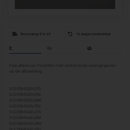
Bezorging € 6,49
14 dagen bedenktijd
Past alleen op modellen met ventiel zoals weergegeven
op de afbeelding.
SGD55M02EU/35
SGD55M02EU/82
SGD55M02EU/86
SGD55M02EU/92
SGD55M04EU/35
SGD55M04EU/82
SGD55M04EU/86
SGD55M04EU/92