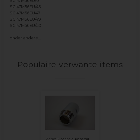
SGI47M56EU/01
SGI47M56EU/45
SGI47M56EU/47
SGI47M56EU/49
SGI47M56EU/50
onder andere…
Populaire verwante items
Antikalk-eenheid, universal