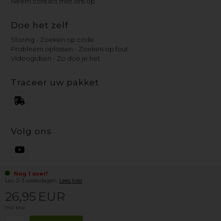
Neem contact met ons op
Doe het zelf
Storing - Zoeken op code
Probleem oplossen - Zoeken op fout
Videogidsen - Zo doe je het
Traceer uw pakket
Volg ons
Nog 1 over!
Lev. 2-3 weekdagen.
Lees hier
26,95
EUR
Incl. btw