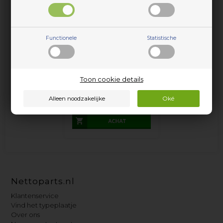
Functionele
Statistische
Antikalk-eenheid, universal
Toon cookie details
afwasmachine
39,95
EUR
Nettoparts.nl
Klantenservice
Vind het typeplaatje
Over ons