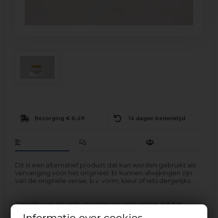
Bezorging € 6,49
14 dagen bedenktijd
Dit is een alternatief product dat kan worden gebruikt als
vervanging voor het origineel. Er kunnen afwijkingen zijn
van de originele versie, b.v. vorm, kleur of iets dergelijks.
Omwille van de orde moeten we erop wijzen dat het
vervangen van sproeiers en andere gasgerelateerde
Informatie over cookies