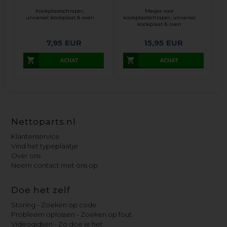
Kookplaatschraper,
Mesjes voor
universal kookplaat & oven
kookplaatschraper, universal
kookplaat & oven
7,95
EUR
15,95
EUR
Nettoparts.nl
Klantenservice
Vind het typeplaatje
Over ons
Neem contact met ons op
Doe het zelf
Storing - Zoeken op code
Probleem oplossen - Zoeken op fout
Videogidsen - Zo doe je het