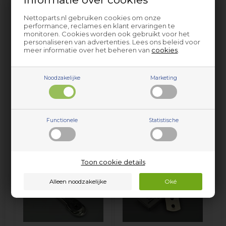
onderdelen altijd moet worden uitgevoerd door een
erkende loodgieter.
Nettoparts.nl gebruiken cookies om onze
De prijs is voor 4 stuks.
performance, reclames en klant ervaringen te
monitoren. Cookies worden ook gebruikt voor het
personaliseren van advertenties. Lees ons beleid voor
meer informatie over het beheren van
cookies
.
ER617501E
onder andere…
Noodzakelijke
Marketing
Populaire verwante items
Functionele
Statistische
Toon cookie details