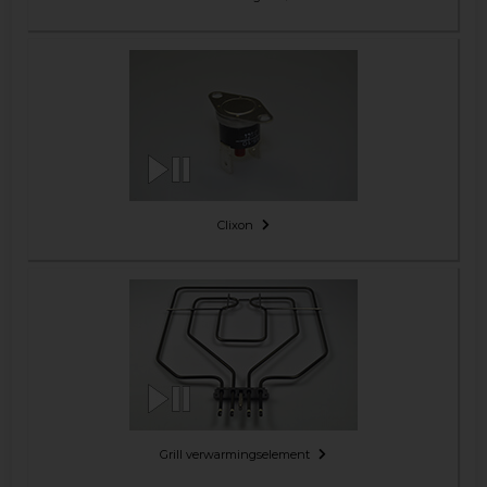
Clixon
Grill verwarmingselement