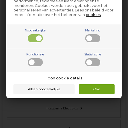
performance, reclames en klant ervaringen te
monitoren. Cookies worden ook gebruikt voor het
Grundig
personaliseren van advertenties. Lees ons beleid voor
meer informatie over het beheren van
cookies
.
Hoover
Noodzakelijke
Marketing
Hotpoint
Functionele
Statistische
Hotpoint-Ariston
Toon cookie details
Husqvarna
Husqvarna Electrolux