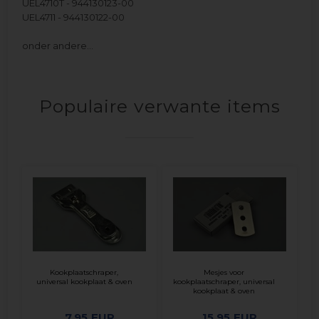
UEL4710T - 944130123-00
UEL4711 - 944130122-00
onder andere…
Populaire verwante items
Kookplaatschraper,
Mesjes voor
universal kookplaat & oven
kookplaatschraper, universal
kookplaat & oven
7,95
EUR
15,95
EUR