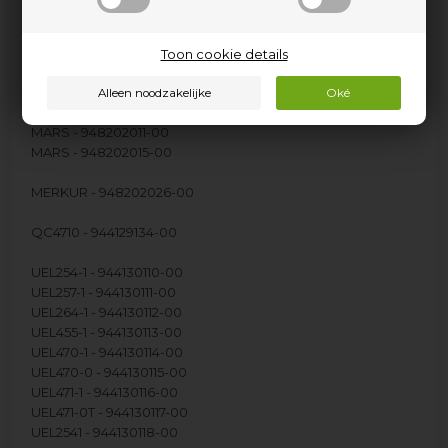
IEL 200-1V - 944110126-00
IEL 200-1H - 944110127-00
Toon cookie details
IET402-1 - 944110103-00
IET4021 - 944110128-00
MARS - 948202011-00
MARS - 948202015-00
MERKUR - 948202026-00
QC4710 - 944129134-00
UEL254-1 - 944130110-00
UEL257-1 - 944130111-00
UEL264-1 - 944130112-00
UEL455-1 - 944130113-00
UEL470-1 - 944130114-00
UEL470-0 - 944130115-00
UEL471-1 - 944130116-00
UEL471-0T - 944130117-00
UEL2541 - 944130118-00