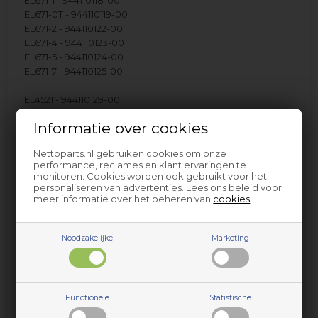
IEL671-0T - 944110119-00
IEL671-2 - 944110122-00
IEL671-4 - 944110123-00
IEL671-5 - 944110124-00
IEL671-7 - 944110125-00
IEL4521 - 944110129-00
IEL4631 - 944110130-00
Informatie over cookies
IEL4830 - 944110146-00
IEL4830 - 944110152-00
Nettoparts.nl gebruiken cookies om onze
IEL4940 - 944110145-00
performance, reclames en klant ervaringen te
IEL4940 - 944110151-00
monitoren. Cookies worden ook gebruikt voor het
personaliseren van advertenties. Lees ons beleid voor
meer informatie over het beheren van
cookies
.
IEL6510T - 944110138-00
IEL6511 - 944110137-00
IEL6710T - 944110136-00
Noodzakelijke
Marketing
IEL6711 - 944110135-00
IEL6712 - 944110139-00
IEL6714 - 944110140-00
IEL6715 - 944110141-00
IEL6717 - 944110142-00
Functionele
Statistische