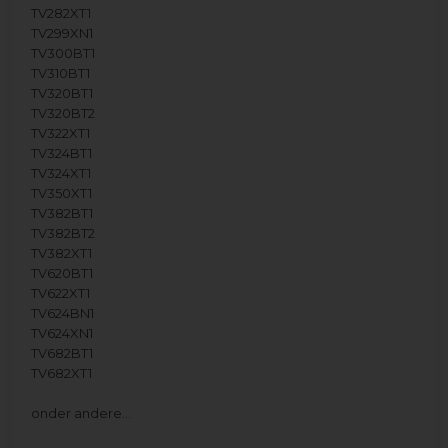
TV282XT1
TV299XN1
TV300BT1
TV310BT1
TV320BT1
TV320BT2
TV322XT1
TV324BT1
TV324XT1
TV350XT1
TV382BT1
TV382BT2
TV382XT1
TV620BT1
TV622XT1
TV624BN1
TV624XN1
TV682BT1
TV682XT1
onder andere…