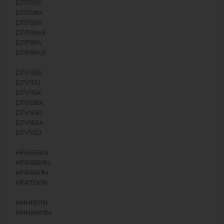
DTI705X
DTI708X
DTI709X
DTI709XE
DTI789V
DTI789VE
DTV113B
DTV113J
DTV113X
DTV128X
DTV148J
DTV163X
DTV715J
HFR65B1N
HFR65B5N
HFR65X1N
HFR75X1N
HHH15X1N
HHH26X5N