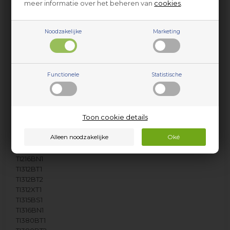
meer informatie over het beheren van
cookies
.
MIN5400F
Noodzakelijke
Marketing
MIS6110
MIS6220
MIS6220-1
MIS6220-2
Functionele
Statistische
MIS8440
MIS8440-2
MIX5400F
Toon cookie details
TG212BS1
TG612BS1
TI216BN1
TI312BT1
TI312BT2
TI312XT1
TI315BS1
TI316BN1
TI380BT1