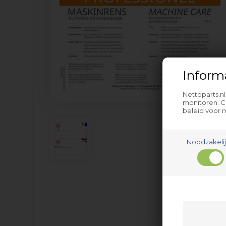
Inform
Nettoparts.n
monitoren. C
beleid voor 
Noodzakeli