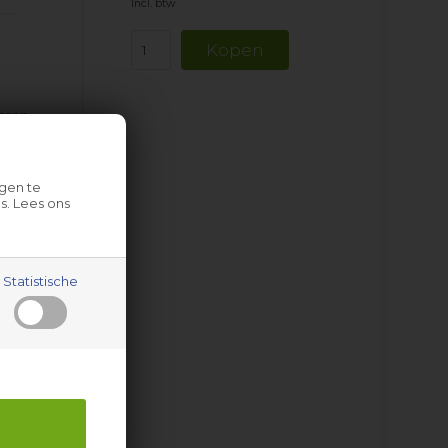
Incl. btw
eren.
gen te
s. Lees ons
sen,
p in
Het is
Statistische
t die
en.