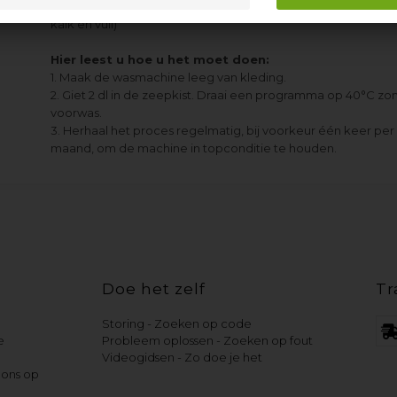
verwarmingselement (dat meestal kapot gaat door opgeh
kalk en vuil)
Hier leest u hoe u het moet doen:
1. Maak de wasmachine leeg van kleding.
2. Giet 2 dl in de zeepkist. Draai een programma op 40°C zo
voorwas.
3. Herhaal het proces regelmatig, bij voorkeur één keer per
maand, om de machine in topconditie te houden.
l
Doe het zelf
Tr
Storing - Zoeken op code
e
Probleem oplossen - Zoeken op fout
Videogidsen - Zo doe je het
ons op