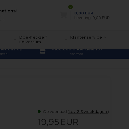
0
et ons!
0,00
EUR
21
Levering:
0,00 EUR
-15
-
Doe-het-zelf
Klantenservice
universum
met ons op
>100.000 onderdelen
op
rts.nl
voorraad
Op voorraad (
Lev. 2-3 weekdagen.
).
19,95
EUR