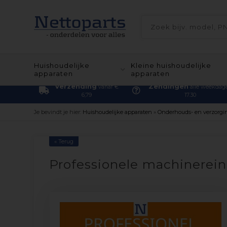
Huishoudelijke
Kleine huishoudelijke
apparaten
apparaten
Verzending
Zendingen
vanaf €
alle weekdag
6,79
17.30
Je bevindt je hier:
Huishoudelijke apparaten
»
Onderhouds- en verzorgi
« Terug
Professionele machinerei