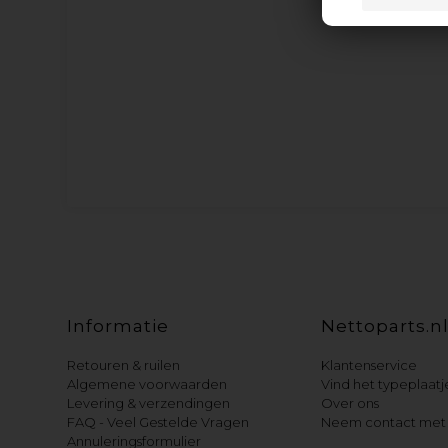
Informatie
Nettoparts.n
Retouren & ruilen
Klantenservice
Algemene voorwaarden
Vind het typeplaatj
Levering & verzendingen
Over ons
FAQ - Veel Gestelde Vragen
Neem contact met 
Annuleringsformulier