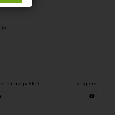
oopte
nder
aceer uw pakket
Volg ons