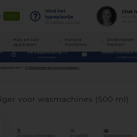
Vind het
Chat m
typeplaatje
Ma-vr 8-
Za-zo 10
Wij helpen - klik hier
Huis en tuin
Horeca
Onderdelen 
apparaten
machines
merken
De begeleiding
Neem contact 
en
alle
weekdagen
info@nettopa
ngsproducten
»
Professionele reinigingsmiddelen
niger voor wasmachines (500 ml)
Product informatie
In twijfel?
Waarderingen