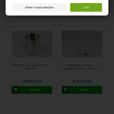
Populaire verwante items
Melkkan, universal espresso
Maatbeker, universal
machine
espresso machine - 15-60 ml
19,95
EUR
6,95
EUR